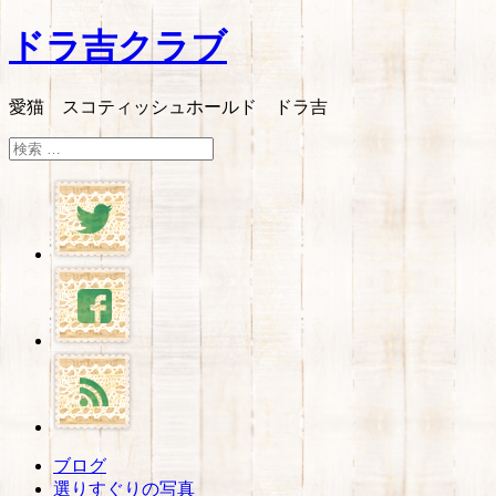
ドラ吉クラブ
愛猫 スコティッシュホールド ドラ吉
検
索:
ブログ
選りすぐりの写真