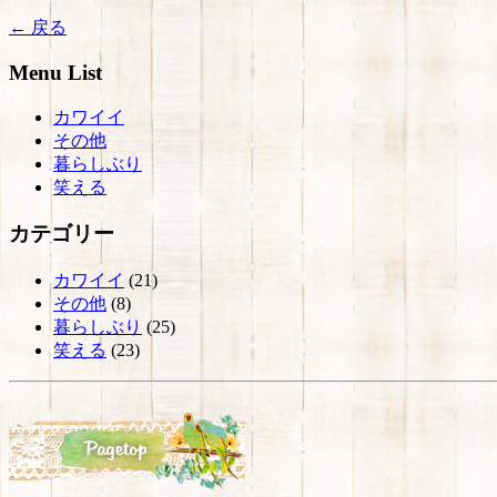
← 戻る
Menu List
カワイイ
その他
暮らしぶり
笑える
カテゴリー
カワイイ
(21)
その他
(8)
暮らしぶり
(25)
笑える
(23)